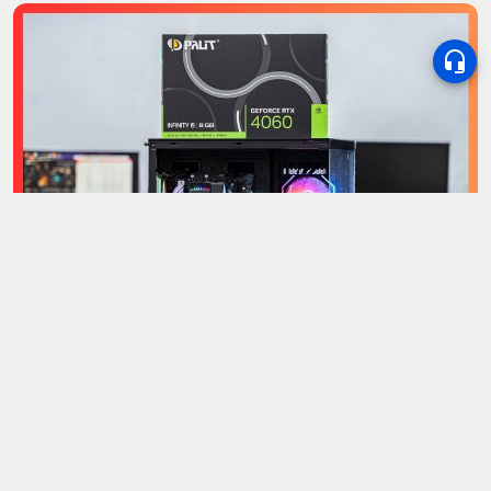
HOT TREND
Hướng dẫn tư vấn nâng cấp cấu hình MAIN - CHIP -
RAM - NGUỒN - CARDVGA
ĐIỆN MÁY
MÁY IN
MÁY TÍNH
CAMERA
HOT TREND