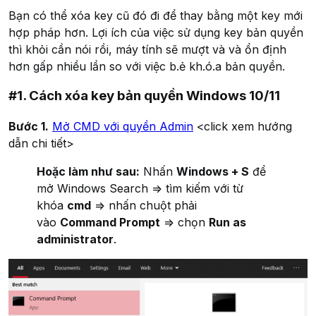
Bạn có thể xóa key cũ đó đi để thay bằng một key mới
hợp pháp hơn. Lợi ích của việc sử dụng key bản quyền
thì khỏi cần nói rồi, máy tính sẽ mượt và và ổn định
hơn gấp nhiều lần so với việc b.ẻ kh.ó.a bản quyền.
#1. Cách xóa key bản quyền Windows 10/11
Bước 1.
Mở CMD với quyền Admin
<click xem hướng
dẫn chi tiết>
Hoặc làm như sau:
Nhấn
Windows + S
để
mở Windows Search => tìm kiếm với từ
khóa
cmd
=> nhấn chuột phải
vào
Command Prompt
=> chọn
Run as
administrator
.