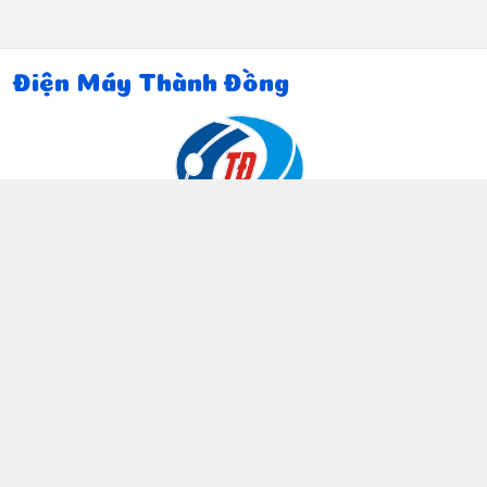
Điện Máy Thành Đồng
Thông tin liên hệ
097 815 5135
https://www.facebook.com/dienmaythanhdong
0978155135
ctthanhdong2024@gmail.com
Chính sách
Chính sách bảo mật thông tin khách hàng
Chính sách thanh toán