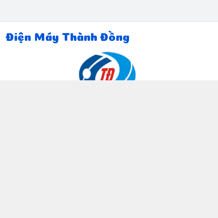
Điện Máy Thành Đồng
Thông tin liên hệ
097 815 5135
https://www.facebook.com/dienmaythanhdong
0978155135
ctthanhdong2024@gmail.com
Chính sách
Chính sách bảo mật thông tin khách hàng
Chính sách thanh toán