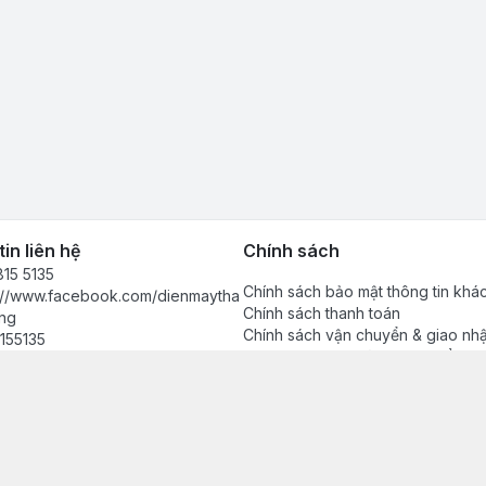
in liên hệ
Chính sách
15 5135
Chính sách bảo mật thông tin khá
s://www.facebook.com/dienmaytha
Chính sách thanh toán
ng
Chính sách vận chuyển & giao nh
155135
Chính sách bảo hành sản phẩm
anhdong2024@gmail.com
Chính sách đổi trả sản phẩm