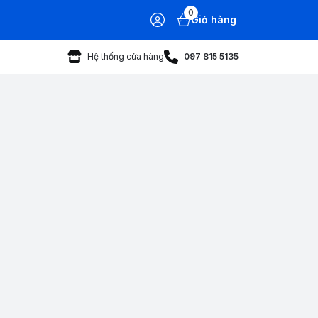
0
Giỏ hàng
Hệ thống cửa hàng
097 815 5135