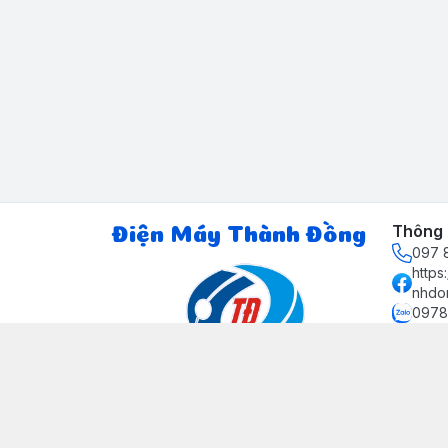
Thông t
Điện Máy Thành Đồng
097 8
http
nhdo
0978
ctth