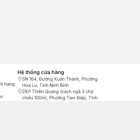
Hệ thống cửa hàng
SN 164, Đường Xuân Thành, Phường
ch hàng
Hoa Lư, Tỉnh Ninh Bình
29/1 Thiên Quang (cách ngã 3 chợ
ận
chiều 100m), Phường Tam Điệp, Tỉnh
Ninh Bình
686/2 Quang Trung (cây xăng cống
lạnh đông), Phường Tam Điệp, Tỉnh
Ninh Bình
SN 157 Quyết thắng (hàng bàng), Tổ 4,
Phường Trung Sơn, Tỉnh Ninh Bình