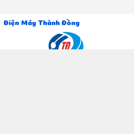
Điện Máy Thành Đồng
Thông tin liên hệ
097 815 5135
https://www.facebook.com/dienmaythanhdong
0978155135
ctthanhdong2024@gmail.com
Chính sách
Chính sách bảo mật thông tin khách hàng
Chính sách thanh toán