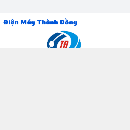
Điện Máy Thành Đồng
Thông tin liên hệ
097 815 5135
https://www.facebook.com/dienmaythanhdong
0978155135
ctthanhdong2024@gmail.com
Chính sách
Chính sách bảo mật thông tin khách hàng
Chính sách thanh toán