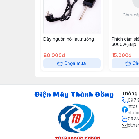
Dây nguồn nồi lẩu,nướng
Phích cắm siê
3000w(Ekip)
80.000đ
15.000đ
Chọn mua
Ch
Thông t
Điện Máy Thành Đồng
097 8
http
nhdo
0978
ctth