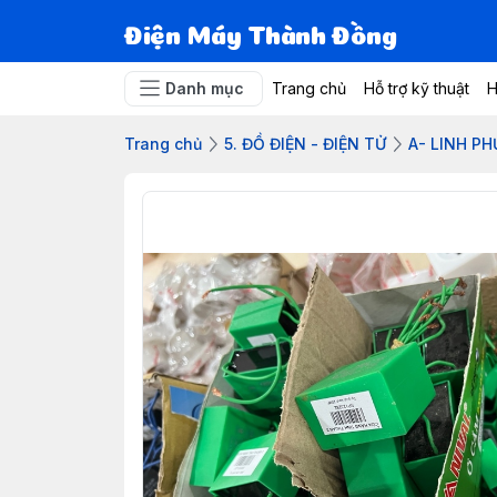
Điện Máy Thành Đồng
Danh mục
Trang chủ
Hỗ trợ kỹ thuật
H
Trang chủ
5. ĐỒ ĐIỆN - ĐIỆN TỬ
A- LINH P