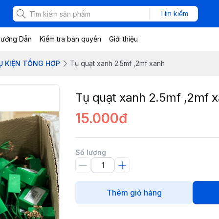
Tìm kiếm
ướng Dẫn
Kiểm tra bản quyền
Giới thiệu
HỤ KIỆN TỔNG HỢP
Tụ quạt xanh 2.5mf ,2mf xanh
Tụ quạt xanh 2.5mf ,2mf 
15.000đ
Số lượng
Thêm giỏ hàng