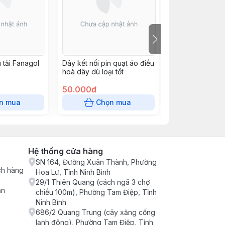
 tải Fanagol
Dây kết nối pin quạt áo điều
Dây canon âm t
hoà dây dù loại tốt
3m thường
50.000đ
90.000đ
n mua
Chọn mua
Chọn
Hệ thống cửa hàng
SN 164, Đường Xuân Thành, Phường
ch hàng
Hoa Lư, Tỉnh Ninh Bình
29/1 Thiên Quang (cách ngã 3 chợ
ận
chiều 100m), Phường Tam Điệp, Tỉnh
Ninh Bình
686/2 Quang Trung (cây xăng cống
lạnh đông), Phường Tam Điệp, Tỉnh