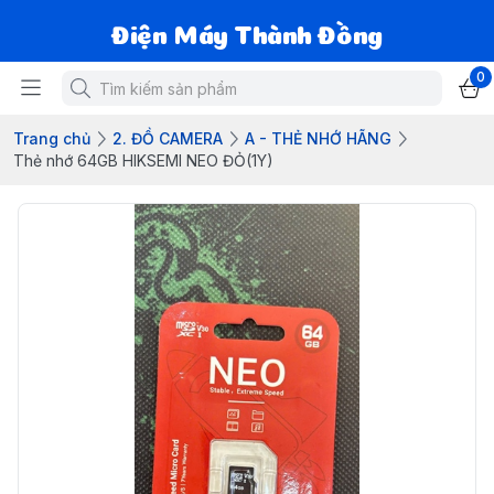
Điện Máy Thành Đồng
0
Trang chủ
2. ĐỒ CAMERA
A - THẺ NHỚ HÃNG
Thẻ nhớ 64GB HIKSEMI NEO ĐỎ(1Y)