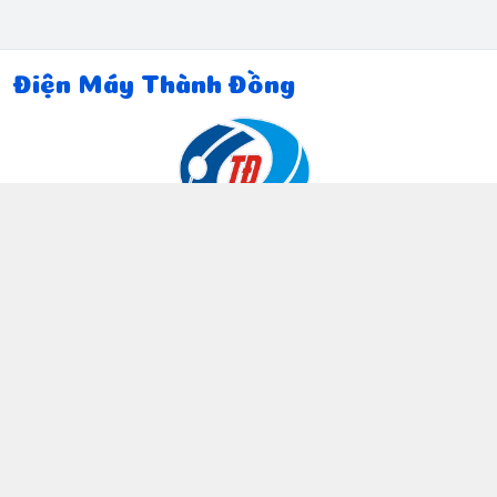
Điện Máy Thành Đồng
Thông tin liên hệ
097 815 5135
https://www.facebook.com/dienmaythanhdong
0978155135
ctthanhdong2024@gmail.com
Chính sách
Chính sách bảo mật thông tin khách hàng
Chính sách thanh toán