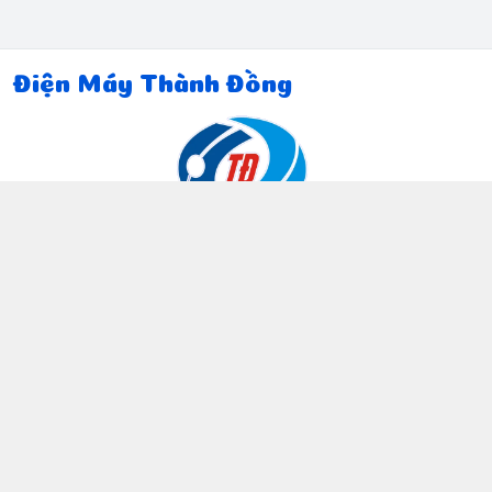
Điện Máy Thành Đồng
Thông tin liên hệ
097 815 5135
https://www.facebook.com/dienmaythanhdong
0978155135
ctthanhdong2024@gmail.com
Chính sách
Chính sách bảo mật thông tin khách hàng
Chính sách thanh toán