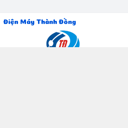
Điện Máy Thành Đồng
Thông tin liên hệ
097 815 5135
https://www.facebook.com/dienmaythanhdong
0978155135
ctthanhdong2024@gmail.com
Chính sách
Chính sách bảo mật thông tin khách hàng
Chính sách thanh toán