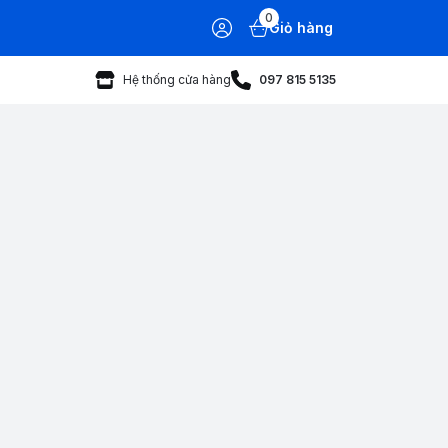
0
Giỏ hàng
Hệ thống cửa hàng
097 815 5135