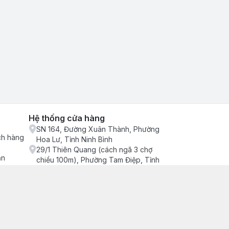
Hệ thống cửa hàng
SN 164, Đường Xuân Thành, Phường
ch hàng
Hoa Lư, Tỉnh Ninh Bình
29/1 Thiên Quang (cách ngã 3 chợ
ận
chiều 100m), Phường Tam Điệp, Tỉnh
Ninh Bình
686/2 Quang Trung (cây xăng cống
lạnh đông), Phường Tam Điệp, Tỉnh
Ninh Bình
SN 157 Quyết thắng (hàng bàng), Tổ 4,
Phường Trung Sơn, Tỉnh Ninh Bình