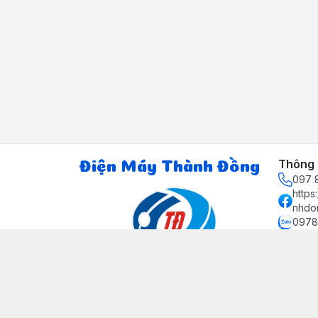
Thông t
Điện Máy Thành Đồng
097 8
http
nhdo
0978
ctth