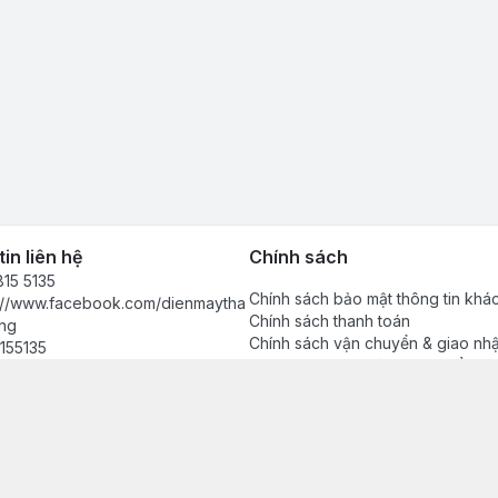
in liên hệ
Chính sách
15 5135
Chính sách bảo mật thông tin khá
s://www.facebook.com/dienmaytha
Chính sách thanh toán
ng
Chính sách vận chuyển & giao nh
155135
Chính sách bảo hành sản phẩm
anhdong2024@gmail.com
Chính sách đổi trả sản phẩm