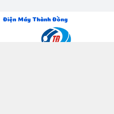
Điện Máy Thành Đồng
Thông tin liên hệ
097 815 5135
https://www.facebook.com/dienmaythanhdong
0978155135
ctthanhdong2024@gmail.com
Chính sách
Chính sách bảo mật thông tin khách hàng
Chính sách thanh toán