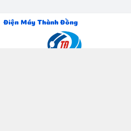
Điện Máy Thành Đồng
Thông tin liên hệ
097 815 5135
https://www.facebook.com/dienmaythanhdong
0978155135
ctthanhdong2024@gmail.com
Chính sách
Chính sách bảo mật thông tin khách hàng
Chính sách thanh toán