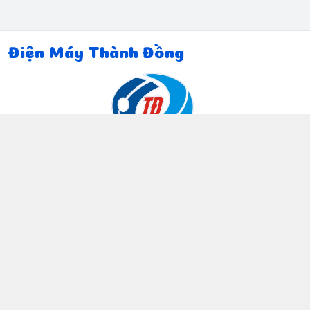
Điện Máy Thành Đồng
Thông tin liên hệ
097 815 5135
https://www.facebook.com/dienmaythanhdong
0978155135
ctthanhdong2024@gmail.com
Chính sách
Chính sách bảo mật thông tin khách hàng
Chính sách thanh toán