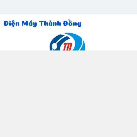
Điện Máy Thành Đồng
Thông tin liên hệ
097 815 5135
https://www.facebook.com/dienmaythanhdong
0978155135
ctthanhdong2024@gmail.com
Chính sách
Chính sách bảo mật thông tin khách hàng
Chính sách thanh toán