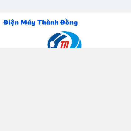
Điện Máy Thành Đồng
Thông tin liên hệ
097 815 5135
https://www.facebook.com/dienmaythanhdong
0978155135
ctthanhdong2024@gmail.com
Chính sách
Chính sách bảo mật thông tin khách hàng
Chính sách thanh toán