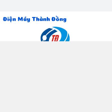
Điện Máy Thành Đồng
Thông tin liên hệ
097 815 5135
https://www.facebook.com/dienmaythanhdong
0978155135
ctthanhdong2024@gmail.com
Chính sách
Chính sách bảo mật thông tin khách hàng
Chính sách thanh toán