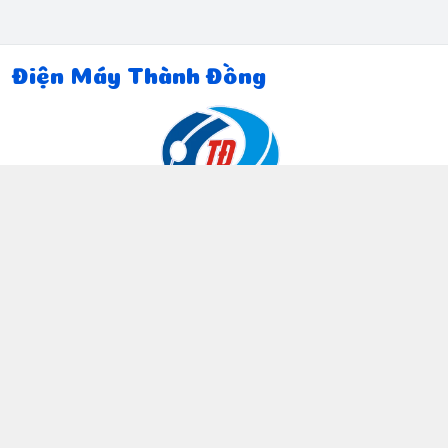
Điện Máy Thành Đồng
Thông tin liên hệ
097 815 5135
https://www.facebook.com/dienmaythanhdong
0978155135
ctthanhdong2024@gmail.com
Chính sách
Chính sách bảo mật thông tin khách hàng
Chính sách thanh toán