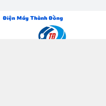
Điện Máy Thành Đồng
Thông tin liên hệ
097 815 5135
https://www.facebook.com/dienmaythanhdong
0978155135
ctthanhdong2024@gmail.com
Chính sách
Chính sách bảo mật thông tin khách hàng
Chính sách thanh toán