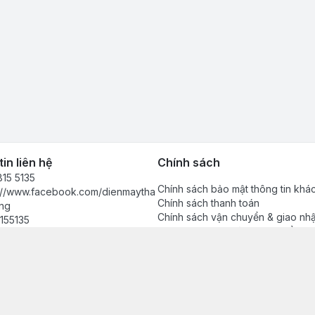
in liên hệ
Chính sách
15 5135
Chính sách bảo mật thông tin khá
s://www.facebook.com/dienmaytha
Chính sách thanh toán
ng
Chính sách vận chuyển & giao nh
155135
Chính sách bảo hành sản phẩm
anhdong2024@gmail.com
Chính sách đổi trả sản phẩm