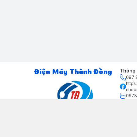
Thông t
Điện Máy Thành Đồng
097 8
http
nhdo
0978
ctth