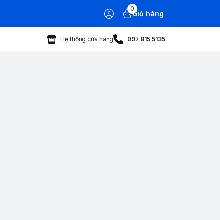
0
Giỏ hàng
Hệ thống cửa hàng
097 815 5135