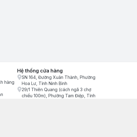
Hệ thống cửa hàng
SN 164, Đường Xuân Thành, Phường
ch hàng
Hoa Lư, Tỉnh Ninh Bình
29/1 Thiên Quang (cách ngã 3 chợ
ận
chiều 100m), Phường Tam Điệp, Tỉnh
Ninh Bình
686/2 Quang Trung (cây xăng cống
lạnh đông), Phường Tam Điệp, Tỉnh
Ninh Bình
SN 157 Quyết thắng (hàng bàng), Tổ 4,
Phường Trung Sơn, Tỉnh Ninh Bình