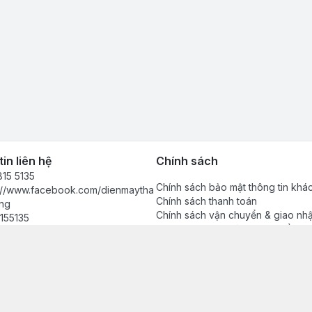
in liên hệ
Chính sách
15 5135
Chính sách bảo mật thông tin khá
s://www.facebook.com/dienmaytha
Chính sách thanh toán
ng
Chính sách vận chuyển & giao nh
155135
Chính sách bảo hành sản phẩm
anhdong2024@gmail.com
Chính sách đổi trả sản phẩm