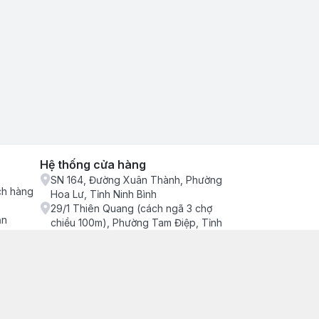
Hệ thống cửa hàng
SN 164, Đường Xuân Thành, Phường
ch hàng
Hoa Lư, Tỉnh Ninh Bình
29/1 Thiên Quang (cách ngã 3 chợ
ận
chiều 100m), Phường Tam Điệp, Tỉnh
Ninh Bình
686/2 Quang Trung (cây xăng cống
lạnh đông), Phường Tam Điệp, Tỉnh
Ninh Bình
SN 157 Quyết thắng (hàng bàng), Tổ 4,
Phường Trung Sơn, Tỉnh Ninh Bình