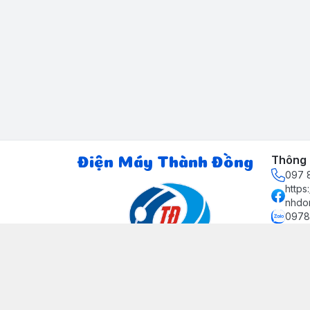
Thông t
Điện Máy Thành Đồng
097 8
http
nhdo
0978
ctth