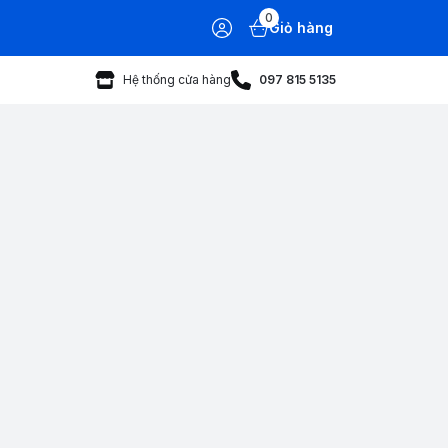
0
Giỏ hàng
Hệ thống cửa hàng
097 815 5135