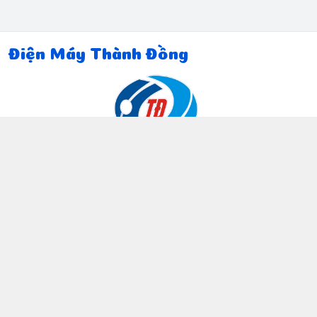
Điện Máy Thành Đồng
Thông tin liên hệ
097 815 5135
https://www.facebook.com/dienmaythanhdong
0978155135
ctthanhdong2024@gmail.com
Chính sách
Chính sách bảo mật thông tin khách hàng
Chính sách thanh toán