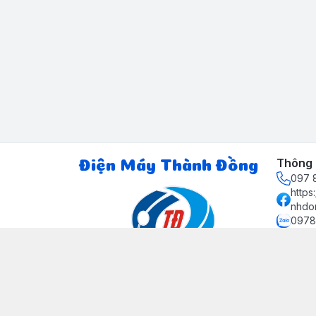
Thông t
Điện Máy Thành Đồng
097 8
http
nhdo
0978
ctth