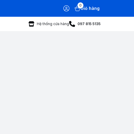
0
Giỏ hàng
Hệ thống cửa hàng
097 815 5135