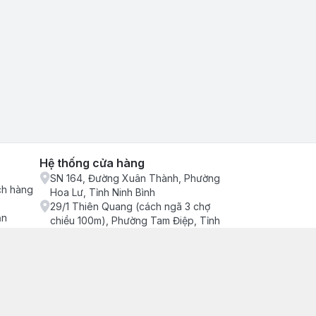
Hệ thống cửa hàng
SN 164, Đường Xuân Thành, Phường
ch hàng
Hoa Lư, Tỉnh Ninh Bình
29/1 Thiên Quang (cách ngã 3 chợ
ận
chiều 100m), Phường Tam Điệp, Tỉnh
Ninh Bình
686/2 Quang Trung (cây xăng cống
lạnh đông), Phường Tam Điệp, Tỉnh
Ninh Bình
SN 157 Quyết thắng (hàng bàng), Tổ 4,
Phường Trung Sơn, Tỉnh Ninh Bình