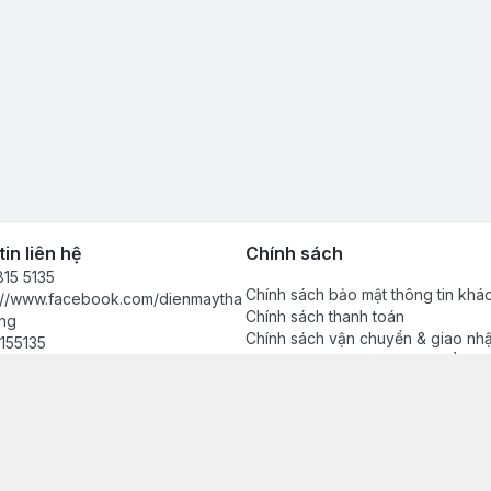
in liên hệ
Chính sách
15 5135
Chính sách bảo mật thông tin khá
s://www.facebook.com/dienmaytha
Chính sách thanh toán
ng
Chính sách vận chuyển & giao nh
155135
Chính sách bảo hành sản phẩm
anhdong2024@gmail.com
Chính sách đổi trả sản phẩm