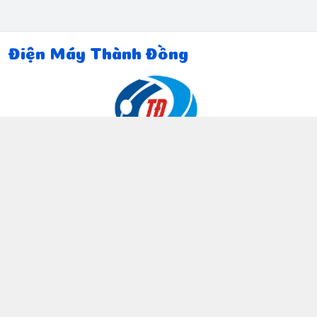
Điện Máy Thành Đồng
Thông tin liên hệ
097 815 5135
https://www.facebook.com/dienmaythanhdong
0978155135
ctthanhdong2024@gmail.com
Chính sách
Chính sách bảo mật thông tin khách hàng
Chính sách thanh toán