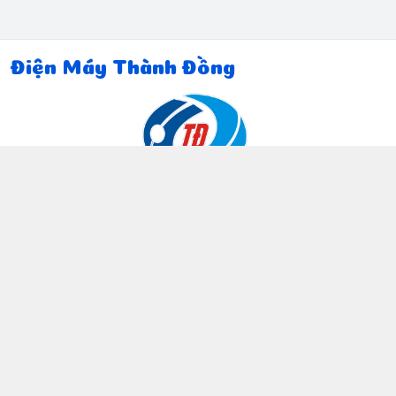
Điện Máy Thành Đồng
Thông tin liên hệ
097 815 5135
https://www.facebook.com/dienmaythanhdong
0978155135
ctthanhdong2024@gmail.com
Chính sách
Chính sách bảo mật thông tin khách hàng
Chính sách thanh toán