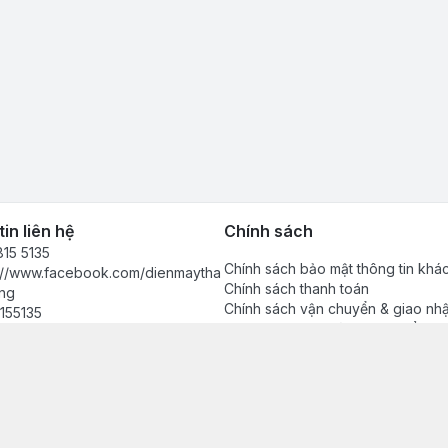
in liên hệ
Chính sách
15 5135
Chính sách bảo mật thông tin khá
s://www.facebook.com/dienmaytha
Chính sách thanh toán
ng
Chính sách vận chuyển & giao nh
155135
Chính sách bảo hành sản phẩm
anhdong2024@gmail.com
Chính sách đổi trả sản phẩm