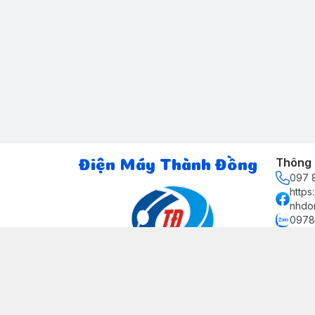
Thông t
Điện Máy Thành Đồng
097 8
http
nhdo
0978
ctth