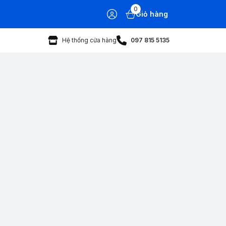
0
Giỏ hàng
Hệ thống cửa hàng
097 815 5135