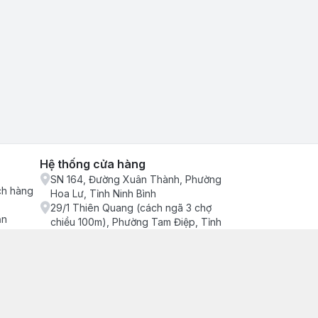
Hệ thống cửa hàng
SN 164, Đường Xuân Thành, Phường
ch hàng
Hoa Lư, Tỉnh Ninh Bình
29/1 Thiên Quang (cách ngã 3 chợ
ận
chiều 100m), Phường Tam Điệp, Tỉnh
Ninh Bình
686/2 Quang Trung (cây xăng cống
lạnh đông), Phường Tam Điệp, Tỉnh
Ninh Bình
SN 157 Quyết thắng (hàng bàng), Tổ 4,
Phường Trung Sơn, Tỉnh Ninh Bình