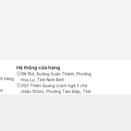
Hệ thống cửa hàng
SN 164, Đường Xuân Thành, Phường
ch hàng
Hoa Lư, Tỉnh Ninh Bình
29/1 Thiên Quang (cách ngã 3 chợ
ận
chiều 100m), Phường Tam Điệp, Tỉnh
Ninh Bình
686/2 Quang Trung (cây xăng cống
lạnh đông), Phường Tam Điệp, Tỉnh
Ninh Bình
SN 157 Quyết thắng (hàng bàng), Tổ 4,
Phường Trung Sơn, Tỉnh Ninh Bình