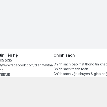
in liên hệ
Chính sách
15 5135
Chính sách bảo mật thông tin khá
s://www.facebook.com/dienmaytha
Chính sách thanh toán
ng
Chính sách vận chuyển & giao nh
155135
Chính sách bảo hành sản phẩm
anhdong2024@gmail.com
Chính sách đổi trả sản phẩm