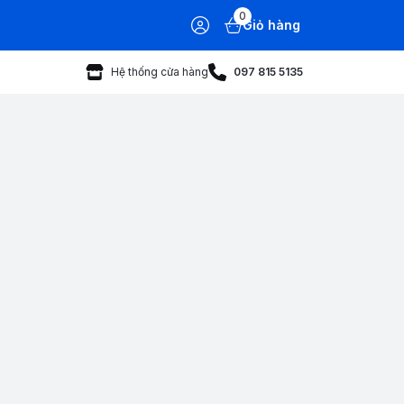
0
Giỏ hàng
Hệ thống cửa hàng
097 815 5135