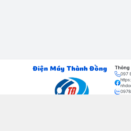
Thông t
Điện Máy Thành Đồng
097 8
http
nhdo
0978
ctth