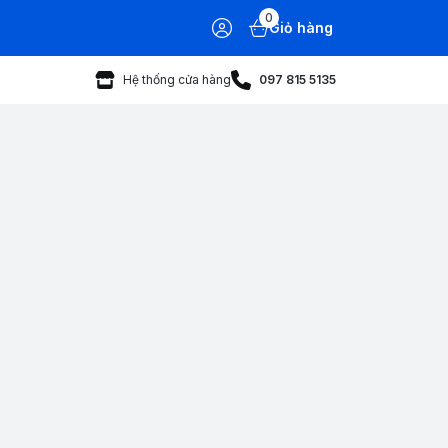
0
Giỏ hàng
Hệ thống cửa hàng
097 815 5135