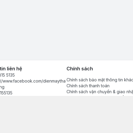
in liên hệ
Chính sách
15 5135
Chính sách bảo mật thông tin khá
s://www.facebook.com/dienmaytha
Chính sách thanh toán
ng
Chính sách vận chuyển & giao nh
155135
Chính sách bảo hành sản phẩm
anhdong2024@gmail.com
Chính sách đổi trả sản phẩm