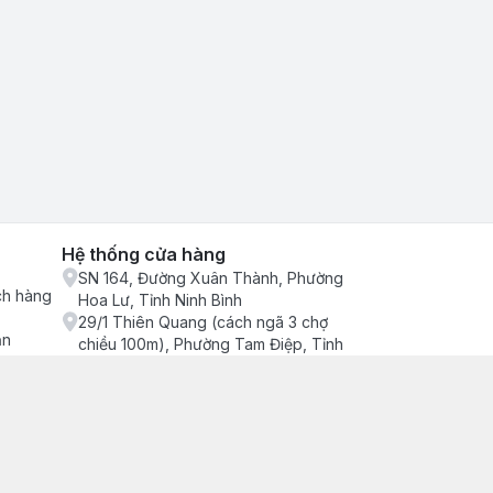
Hệ thống cửa hàng
SN 164, Đường Xuân Thành, Phường
ch hàng
Hoa Lư, Tỉnh Ninh Bình
29/1 Thiên Quang (cách ngã 3 chợ
ận
chiều 100m), Phường Tam Điệp, Tỉnh
Ninh Bình
686/2 Quang Trung (cây xăng cống
lạnh đông), Phường Tam Điệp, Tỉnh
Ninh Bình
SN 157 Quyết thắng (hàng bàng), Tổ 4,
Phường Trung Sơn, Tỉnh Ninh Bình