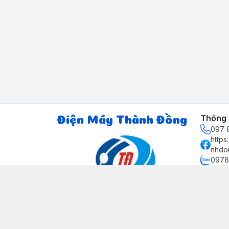
Thông t
Điện Máy Thành Đồng
097 8
http
nhdo
0978
ctth