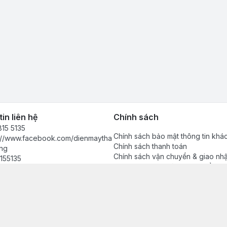
in liên hệ
Chính sách
15 5135
Chính sách bảo mật thông tin khá
s://www.facebook.com/dienmaytha
Chính sách thanh toán
ng
Chính sách vận chuyển & giao nh
155135
Chính sách bảo hành sản phẩm
anhdong2024@gmail.com
Chính sách đổi trả sản phẩm