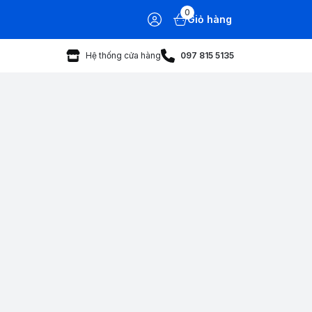
0
Giỏ hàng
Hệ thống cửa hàng
097 815 5135