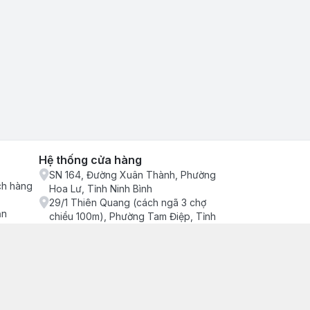
Hệ thống cửa hàng
SN 164, Đường Xuân Thành, Phường
ch hàng
Hoa Lư, Tỉnh Ninh Bình
29/1 Thiên Quang (cách ngã 3 chợ
ận
chiều 100m), Phường Tam Điệp, Tỉnh
Ninh Bình
686/2 Quang Trung (cây xăng cống
lạnh đông), Phường Tam Điệp, Tỉnh
Ninh Bình
SN 157 Quyết thắng (hàng bàng), Tổ 4,
Phường Trung Sơn, Tỉnh Ninh Bình