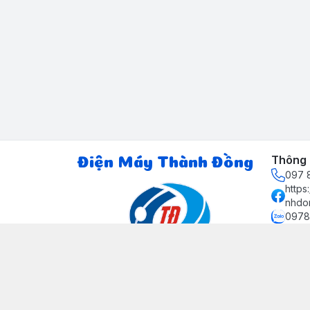
Thông t
Điện Máy Thành Đồng
097 8
http
nhdo
0978
ctth