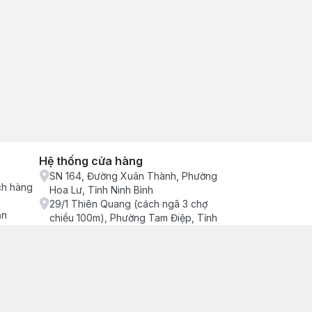
Hệ thống cửa hàng
SN 164, Đường Xuân Thành, Phường
ch hàng
Hoa Lư, Tỉnh Ninh Bình
29/1 Thiên Quang (cách ngã 3 chợ
ận
chiều 100m), Phường Tam Điệp, Tỉnh
Ninh Bình
686/2 Quang Trung (cây xăng cống
lạnh đông), Phường Tam Điệp, Tỉnh
Ninh Bình
SN 157 Quyết thắng (hàng bàng), Tổ 4,
Phường Trung Sơn, Tỉnh Ninh Bình