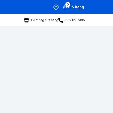
0
Giỏ hàng
Hệ thống cửa hàng
097 815 5135