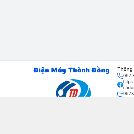
Thông t
Điện Máy Thành Đồng
097 8
http
nhdo
0978
ctth