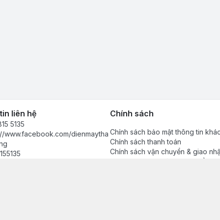
in liên hệ
Chính sách
15 5135
Chính sách bảo mật thông tin khá
s://www.facebook.com/dienmaytha
Chính sách thanh toán
ng
Chính sách vận chuyển & giao nh
155135
Chính sách bảo hành sản phẩm
anhdong2024@gmail.com
Chính sách đổi trả sản phẩm