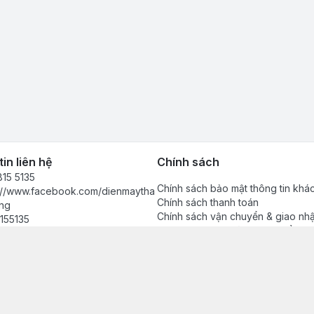
in liên hệ
Chính sách
15 5135
Chính sách bảo mật thông tin khá
s://www.facebook.com/dienmaytha
Chính sách thanh toán
ng
Chính sách vận chuyển & giao nh
155135
Chính sách bảo hành sản phẩm
anhdong2024@gmail.com
Chính sách đổi trả sản phẩm