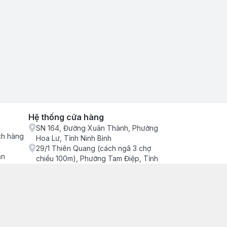
Hệ thống cửa hàng
SN 164, Đường Xuân Thành, Phường
ch hàng
Hoa Lư, Tỉnh Ninh Bình
29/1 Thiên Quang (cách ngã 3 chợ
ận
chiều 100m), Phường Tam Điệp, Tỉnh
Ninh Bình
686/2 Quang Trung (cây xăng cống
lạnh đông), Phường Tam Điệp, Tỉnh
Ninh Bình
SN 157 Quyết thắng (hàng bàng), Tổ 4,
Phường Trung Sơn, Tỉnh Ninh Bình