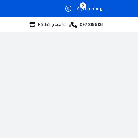
0
Giỏ hàng
Hệ thống cửa hàng
097 815 5135