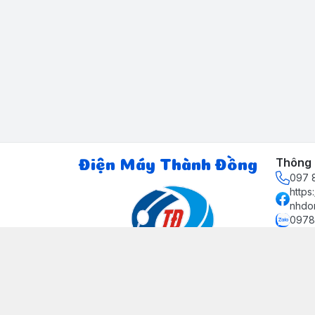
Thông t
Điện Máy Thành Đồng
097 8
http
nhdo
0978
ctth