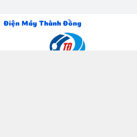
Điện Máy Thành Đồng
Thông tin liên hệ
097 815 5135
https://www.facebook.com/dienmaythanhdong
0978155135
ctthanhdong2024@gmail.com
Chính sách
Chính sách bảo mật thông tin khách hàng
Chính sách thanh toán