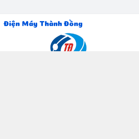
Điện Máy Thành Đồng
Thông tin liên hệ
097 815 5135
https://www.facebook.com/dienmaythanhdong
0978155135
ctthanhdong2024@gmail.com
Chính sách
Chính sách bảo mật thông tin khách hàng
Chính sách thanh toán