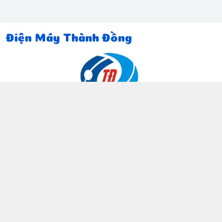
Điện Máy Thành Đồng
Thông tin liên hệ
097 815 5135
https://www.facebook.com/dienmaythanhdong
0978155135
ctthanhdong2024@gmail.com
Chính sách
Chính sách bảo mật thông tin khách hàng
Chính sách thanh toán