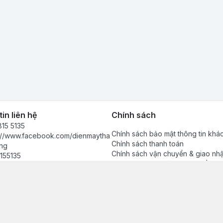
in liên hệ
Chính sách
15 5135
Chính sách bảo mật thông tin khá
s://www.facebook.com/dienmaytha
Chính sách thanh toán
ng
Chính sách vận chuyển & giao nh
155135
Chính sách bảo hành sản phẩm
anhdong2024@gmail.com
Chính sách đổi trả sản phẩm