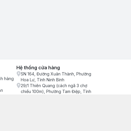
Hệ thống cửa hàng
SN 164, Đường Xuân Thành, Phường
ch hàng
Hoa Lư, Tỉnh Ninh Bình
29/1 Thiên Quang (cách ngã 3 chợ
ận
chiều 100m), Phường Tam Điệp, Tỉnh
Ninh Bình
686/2 Quang Trung (cây xăng cống
lạnh đông), Phường Tam Điệp, Tỉnh
Ninh Bình
SN 157 Quyết thắng (hàng bàng), Tổ 4,
Phường Trung Sơn, Tỉnh Ninh Bình