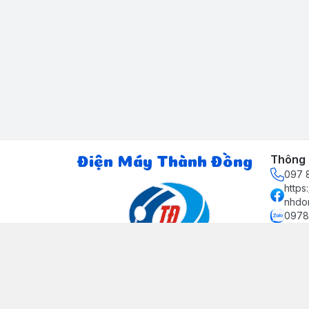
Thông t
Điện Máy Thành Đồng
097 8
http
nhdo
0978
ctth