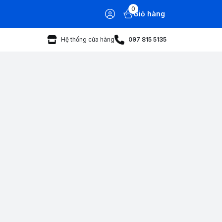
0
Giỏ hàng
Hệ thống cửa hàng
097 815 5135