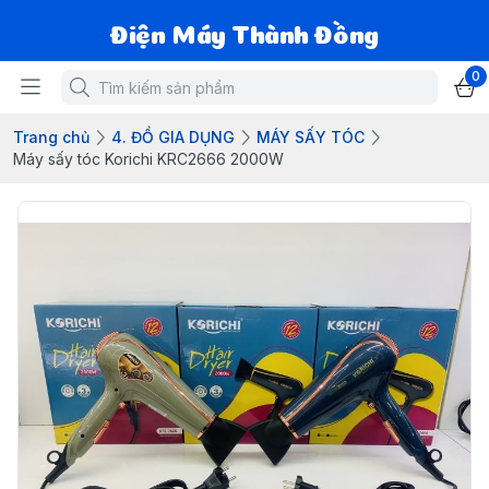
Điện Máy Thành Đồng
0
Trang chủ
4. ĐỒ GIA DỤNG
MÁY SẤY TÓC
Máy sấy tóc Korichi KRC2666 2000W