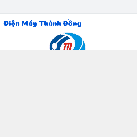
Điện Máy Thành Đồng
Thông tin liên hệ
097 815 5135
https://www.facebook.com/dienmaythanhdong
0978155135
ctthanhdong2024@gmail.com
Chính sách
Chính sách bảo mật thông tin khách hàng
Chính sách thanh toán