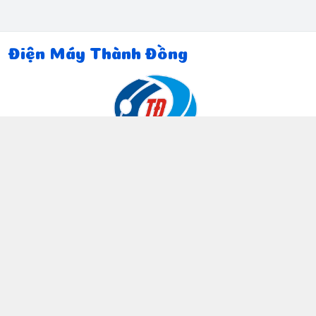
Điện Máy Thành Đồng
Thông tin liên hệ
097 815 5135
https://www.facebook.com/dienmaythanhdong
0978155135
ctthanhdong2024@gmail.com
Chính sách
Chính sách bảo mật thông tin khách hàng
Chính sách thanh toán