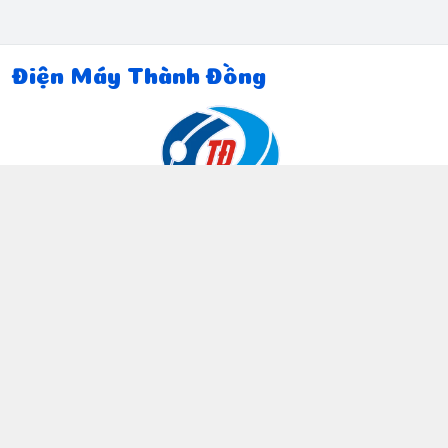
Điện Máy Thành Đồng
Thông tin liên hệ
097 815 5135
https://www.facebook.com/dienmaythanhdong
0978155135
ctthanhdong2024@gmail.com
Chính sách
Chính sách bảo mật thông tin khách hàng
Chính sách thanh toán