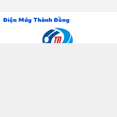
Điện Máy Thành Đồng
Thông tin liên hệ
097 815 5135
https://www.facebook.com/dienmaythanhdong
0978155135
ctthanhdong2024@gmail.com
Chính sách
Chính sách bảo mật thông tin khách hàng
Chính sách thanh toán