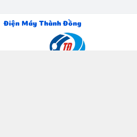
Điện Máy Thành Đồng
Thông tin liên hệ
097 815 5135
https://www.facebook.com/dienmaythanhdong
0978155135
ctthanhdong2024@gmail.com
Chính sách
Chính sách bảo mật thông tin khách hàng
Chính sách thanh toán