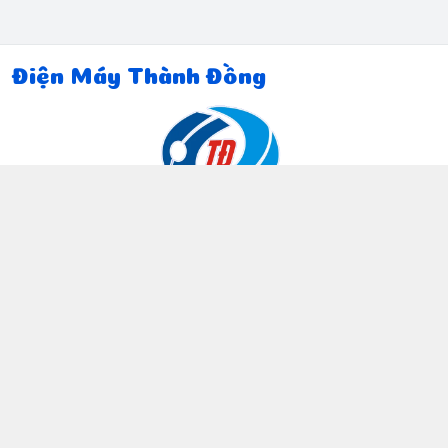
Điện Máy Thành Đồng
Thông tin liên hệ
097 815 5135
https://www.facebook.com/dienmaythanhdong
0978155135
ctthanhdong2024@gmail.com
Chính sách
Chính sách bảo mật thông tin khách hàng
Chính sách thanh toán