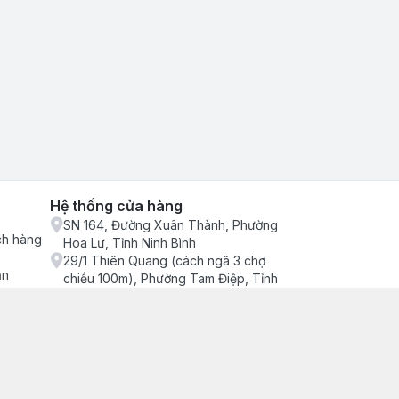
Hệ thống cửa hàng
SN 164, Đường Xuân Thành, Phường
ch hàng
Hoa Lư, Tỉnh Ninh Bình
29/1 Thiên Quang (cách ngã 3 chợ
ận
chiều 100m), Phường Tam Điệp, Tỉnh
Ninh Bình
686/2 Quang Trung (cây xăng cống
lạnh đông), Phường Tam Điệp, Tỉnh
Ninh Bình
SN 157 Quyết thắng (hàng bàng), Tổ 4,
Phường Trung Sơn, Tỉnh Ninh Bình