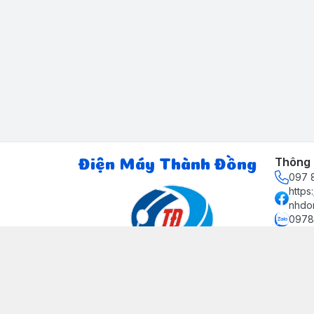
Thông t
Điện Máy Thành Đồng
097 8
http
nhdo
0978
ctth