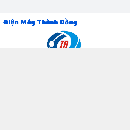
Điện Máy Thành Đồng
Thông tin liên hệ
097 815 5135
https://www.facebook.com/dienmaythanhdong
0978155135
ctthanhdong2024@gmail.com
Chính sách
Chính sách bảo mật thông tin khách hàng
Chính sách thanh toán