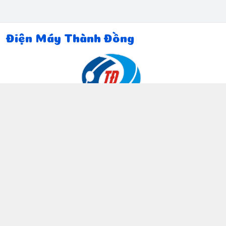
Điện Máy Thành Đồng
Thông tin liên hệ
097 815 5135
https://www.facebook.com/dienmaythanhdong
0978155135
ctthanhdong2024@gmail.com
Chính sách
Chính sách bảo mật thông tin khách hàng
Chính sách thanh toán