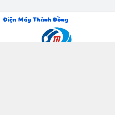
Điện Máy Thành Đồng
Thông tin liên hệ
097 815 5135
https://www.facebook.com/dienmaythanhdong
0978155135
ctthanhdong2024@gmail.com
Chính sách
Chính sách bảo mật thông tin khách hàng
Chính sách thanh toán