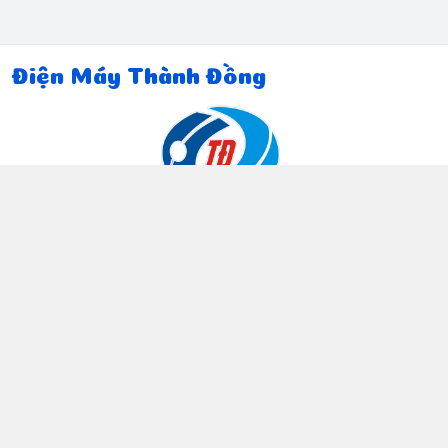
Điện Máy Thành Đồng
Thông tin liên hệ
097 815 5135
https://www.facebook.com/dienmaythanhdong
0978155135
ctthanhdong2024@gmail.com
Chính sách
Chính sách bảo mật thông tin khách hàng
Chính sách thanh toán