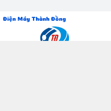
Điện Máy Thành Đồng
Thông tin liên hệ
097 815 5135
https://www.facebook.com/dienmaythanhdong
0978155135
ctthanhdong2024@gmail.com
Chính sách
Chính sách bảo mật thông tin khách hàng
Chính sách thanh toán