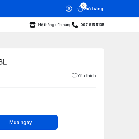
0
Giỏ hàng
Hệ thống cửa hàng
097 815 5135
8L
Yêu thích
Mua ngay