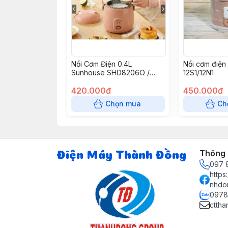
Nồi Cơm Điện 0.4L
Nồi cơm điện Ai
Sunhouse SHD8206O /
12S1/12N1
SHD8206G
420.000đ
450.000đ
Chọn mua
Ch
Thông t
Điện Máy Thành Đồng
097 8
http
nhdo
0978
ctth