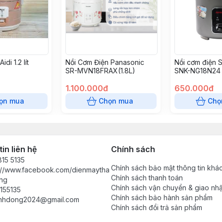
di 1.2 lít
Nồi Cơm Điện Panasonic
Nồi cơm điện 
SR-MVN18FRAX(1.8L)
SNK-NG18N24
1.100.000đ
650.000đ
ọn mua
Chọn mua
Chọ
in liên hệ
Chính sách
15 5135
Chính sách bảo mật thông tin khá
s://www.facebook.com/dienmaytha
Chính sách thanh toán
ng
Chính sách vận chuyển & giao nh
155135
Chính sách bảo hành sản phẩm
anhdong2024@gmail.com
Chính sách đổi trả sản phẩm