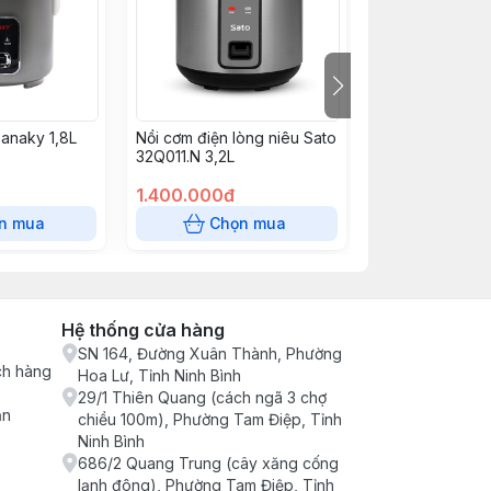
Sanaky 1,8L
Nồi cơm điện lòng niêu Sato
Nồi cơm Hiệp 
32Q011.N 3,2L
1.2L
1.400.000đ
350.000đ
n mua
Chọn mua
Chọn
Hệ thống cửa hàng
SN 164, Đường Xuân Thành, Phường
ch hàng
Hoa Lư, Tỉnh Ninh Bình
29/1 Thiên Quang (cách ngã 3 chợ
ận
chiều 100m), Phường Tam Điệp, Tỉnh
Ninh Bình
686/2 Quang Trung (cây xăng cống
lạnh đông), Phường Tam Điệp, Tỉnh