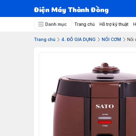
Điện Máy Thành Đồng
Danh mục
Trang chủ
Hỗ trợ kỹ thuật
H
Trang chủ
4. ĐỒ GIA DỤNG
NỒI CƠM
Nồi 